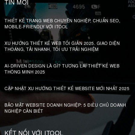
TIN MỚI
THIẾT KẾ TRANG WEB CHUYÊN NGHIỆP, CHUẨN SEO,
MOBILE-FRIENDLY VỚI ITOOL
XU HƯỚNG THIẾT KẾ WEB TỐI GIẢN 2025. GIAO DIỆN
THOÁNG, TẢI NHANH, TỐI ƯU TRẢI NGHIỆM
AI-DRIVEN DESIGN LÀ GÌ? TƯƠNG LAI THIẾT KẾ WEB
THÔNG MINH 2025
CẬP NHẬT XU HƯỚNG THIẾT KẾ WEBSITE MỚI NHẤT 2025
BẢO MẬT WEBSITE DOANH NGHIỆP: 5 ĐIỀU CHỦ DOANH
NGHIỆP CẦN BIẾT
KẾT NỐI VỚI ITOOL