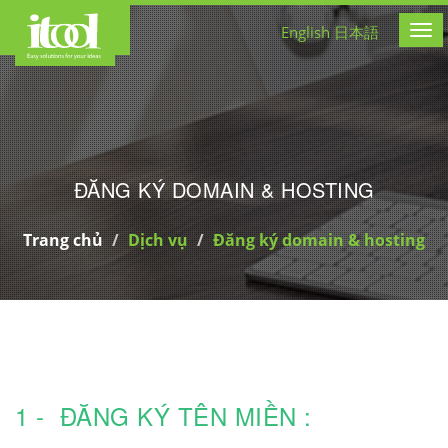
CÔNG TY THIẾT KẾ WEB
English
日本語
Tog
ĐĂNG KÝ DOMAIN & HOSTING
Trang chủ
Dịch vụ
Đăng ký domain & hosting
1 -
ĐĂNG KÝ TÊN MIỀN
: