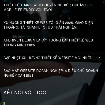
THIẾT KẾ TRANG WEB CHUYÊN NGHIỆP, CHUẨN SEO,
MOBILE-FRIENDLY VỚI ITOOL
XU HƯỚNG THIẾT KẾ WEB TỐI GIẢN 2025. GIAO DIỆN
THOÁNG, TẢI NHANH, TỐI ƯU TRẢI NGHIỆM
AI-DRIVEN DESIGN LÀ GÌ? TƯƠNG LAI THIẾT KẾ WEB
THÔNG MINH 2025
CẬP NHẬT XU HƯỚNG THIẾT KẾ WEBSITE MỚI NHẤT 2025
BẢO MẬT WEBSITE DOANH NGHIỆP: 5 ĐIỀU CHỦ DOANH
NGHIỆP CẦN BIẾT
KẾT NỐI VỚI ITOOL