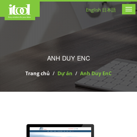
CÔNG TY THIẾT KẾ WEB
English
日本語
Tog
ANH DUY ENC
Trang chủ
Dự án
Anh Duy EnC