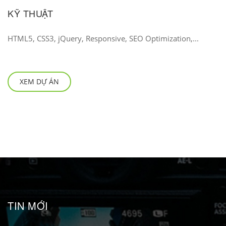
KỸ THUẬT
HTML5, CSS3, jQuery, Responsive, SEO Optimization,...
XEM DỰ ÁN
TIN MỚI