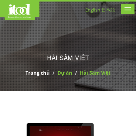
CÔNG TY THIẾT KẾ WEB
English
日本語
Tog
HẢI SÂM VIỆT
Trang chủ
Dự án
Hải Sâm Việt