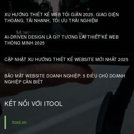
XU HƯỚNG THIẾT KẾ WEB TỐI GIẢN 2025. GIAO DIỆN
THOÁNG, TẢI NHANH, TỐI ƯU TRẢI NGHIỆM
AI-DRIVEN DESIGN LÀ GÌ? TƯƠNG LAI THIẾT KẾ WEB
THÔNG MINH 2025
CẬP NHẬT XU HƯỚNG THIẾT KẾ WEBSITE MỚI NHẤT 2025
BẢO MẬT WEBSITE DOANH NGHIỆP: 5 ĐIỀU CHỦ DOANH
NGHIỆP CẦN BIẾT
KẾT NỐI VỚI ITOOL
itool.vn