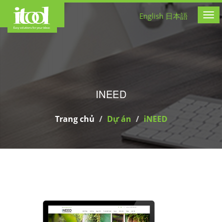
CÔNG TY THIẾT KẾ WEB
English
日本語
Tog
INEED
Trang chủ
Dự án
iNEED