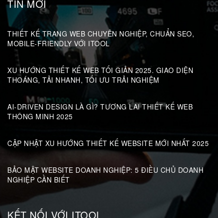
TIN MỚI
THIẾT KẾ TRANG WEB CHUYÊN NGHIỆP, CHUẨN SEO,
MOBILE-FRIENDLY VỚI ITOOL
XU HƯỚNG THIẾT KẾ WEB TỐI GIẢN 2025. GIAO DIỆN
THOÁNG, TẢI NHANH, TỐI ƯU TRẢI NGHIỆM
AI-DRIVEN DESIGN LÀ GÌ? TƯƠNG LAI THIẾT KẾ WEB
THÔNG MINH 2025
CẬP NHẬT XU HƯỚNG THIẾT KẾ WEBSITE MỚI NHẤT 2025
BẢO MẬT WEBSITE DOANH NGHIỆP: 5 ĐIỀU CHỦ DOANH
NGHIỆP CẦN BIẾT
KẾT NỐI VỚI ITOOL