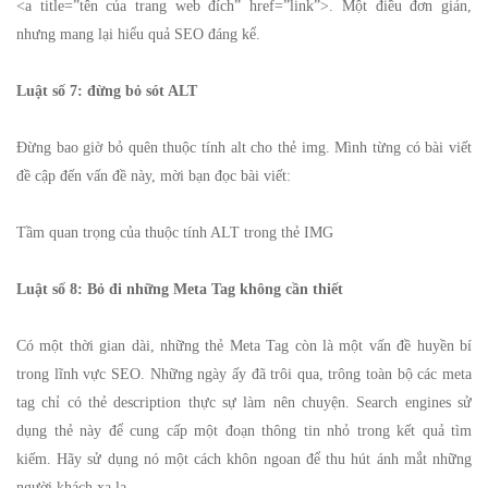
<a title=”tên của trang web đích” href=”link”>. Một điều đơn giản,
nhưng mang lại hiểu quả SEO đáng kể.
Luật số 7: đừng bỏ sót ALT
Đừng bao giờ bỏ quên thuộc tính alt cho thẻ img. Mình từng có bài viết
đề cập đến vấn đề này, mời bạn đọc bài viết:
Tầm quan trọng của thuộc tính ALT trong thẻ IMG
Luật số 8: Bỏ đi những Meta Tag không cần thiết
Có một thời gian dài, những thẻ Meta Tag còn là một vấn đề huyền bí
trong lĩnh vực SEO. Những ngày ấy đã trôi qua, trông toàn bộ các meta
tag chỉ có thẻ description thực sự làm nên chuyện. Search engines sử
dụng thẻ này để cung cấp một đoạn thông tin nhỏ trong kết quả tìm
kiếm. Hãy sử dụng nó một cách khôn ngoan để thu hút ánh mắt những
người khách xa lạ.