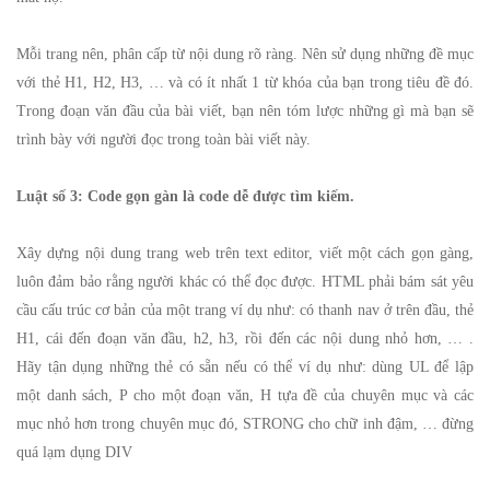
Mỗi trang nên, phân cấp từ nội dung rõ ràng. Nên sử dụng những đề mục
với thẻ H1, H2, H3, … và có ít nhất 1 từ khóa của bạn trong tiêu đề đó.
Trong đoạn văn đầu của bài viết, bạn nên tóm lược những gì mà bạn sẽ
trình bày với người đọc trong toàn bài viết này.
Luật số 3: Code gọn gàn là code dễ được tìm kiếm.
Xây dựng nội dung trang web trên text editor, viết một cách gọn gàng,
luôn đảm bảo rằng người khác có thể đọc được. HTML phải bám sát yêu
cầu cấu trúc cơ bản của một trang ví dụ như: có thanh nav ở trên đầu, thẻ
H1, cái đến đoạn văn đầu, h2, h3, rồi đến các nội dung nhỏ hơn, … .
Hãy tận dụng những thẻ có sẵn nếu có thể ví dụ như: dùng UL để lập
một danh sách, P cho một đoạn văn, H tựa đề của chuyên mục và các
mục nhỏ hơn trong chuyên mục đó, STRONG cho chữ inh đậm, … đừng
quá lạm dụng DIV