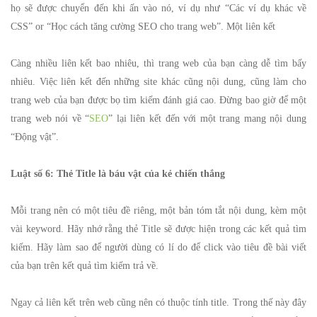
họ sẽ được chuyển đến khi ấn vào nó, ví dụ như “Các ví dụ khác về
CSS” or “Học cách tăng cường SEO cho trang web”. Một liên kết
Càng nhiều liên kết bao nhiêu, thì trang web của bạn càng dễ tìm bấy
nhiêu. Việc liên kết đến những site khác cũng nội dung, cũng làm cho
trang web của bạn được bọ tìm kiếm đánh giá cao. Đừng bao giờ để một
trang web nói về “
SEO
” lại liên kết đến với một trang mang nội dung
“Động vật”.
Luật số 6: Thẻ Title là báu vật của kẻ chiến thắng
Mỗi trang nên có một tiêu đề riêng, một bản tóm tắt nội dung, kèm một
vài keyword. Hãy nhớ rằng thẻ Title sẽ được hiện trong các kết quả tìm
kiếm. Hãy làm sao để người dùng có lí do để click vào tiêu đề bài viết
của bạn trên kết quả tìm kiếm trả về.
Ngay cả liên kết trên web cũng nên có thuộc tính title. Trong thế này đây