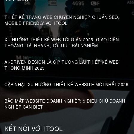
THIẾT KẾ TRANG WEB CHUYÊN NGHIỆP, CHUẨN SEO,
MOBILE-FRIENDLY VỚI ITOOL
XU HƯỚNG THIẾT KẾ WEB TỐI GIẢN 2025. GIAO DIỆN
THOÁNG, TẢI NHANH, TỐI ƯU TRẢI NGHIỆM
AI-DRIVEN DESIGN LÀ GÌ? TƯƠNG LAI THIẾT KẾ WEB
THÔNG MINH 2025
CẬP NHẬT XU HƯỚNG THIẾT KẾ WEBSITE MỚI NHẤT 2025
BẢO MẬT WEBSITE DOANH NGHIỆP: 5 ĐIỀU CHỦ DOANH
NGHIỆP CẦN BIẾT
KẾT NỐI VỚI ITOOL