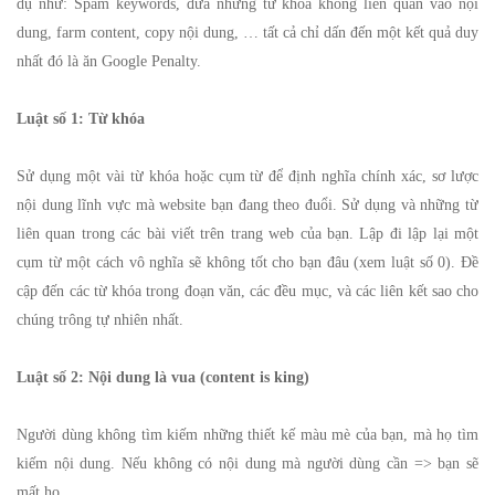
dụ như: Spam keywords, đưa những từ khóa không liên quan vào nội
dung, farm content, copy nội dung, … tất cả chỉ dấn đến một kết quả duy
nhất đó là ăn Google Penalty.
Luật số 1: Từ khóa
Sử dụng một vài từ khóa hoặc cụm từ để định nghĩa chính xác, sơ lược
nội dung lĩnh vực mà website bạn đang theo đuổi. Sử dụng và những từ
liên quan trong các bài viết trên trang web của bạn. Lập đi lập lại một
cụm từ một cách vô nghĩa sẽ không tốt cho bạn đâu (xem luật số 0). Đề
cập đến các từ khóa trong đoạn văn, các đều mục, và các liên kết sao cho
chúng trông tự nhiên nhất.
Luật số 2: Nội dung là vua (content is king)
Người dùng không tìm kiếm những thiết kế màu mè của bạn, mà họ tìm
kiếm nội dung. Nếu không có nội dung mà người dùng cần => bạn sẽ
mất họ.