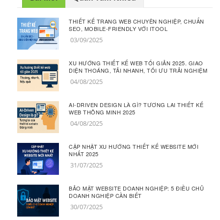
THIẾT KẾ TRANG WEB CHUYÊN NGHIỆP, CHUẨN
SEO, MOBILE-FRIENDLY VỚI ITOOL
03/09/2025
XU HƯỚNG THIẾT KẾ WEB TỐI GIẢN 2025. GIAO
DIỆN THOÁNG, TẢI NHANH, TỐI ƯU TRẢI NGHIỆM
04/08/2025
AI-DRIVEN DESIGN LÀ GÌ? TƯƠNG LAI THIẾT KẾ
WEB THÔNG MINH 2025
04/08/2025
CẬP NHẬT XU HƯỚNG THIẾT KẾ WEBSITE MỚI
NHẤT 2025
31/07/2025
BẢO MẬT WEBSITE DOANH NGHIỆP: 5 ĐIỀU CHỦ
DOANH NGHIỆP CẦN BIẾT
30/07/2025