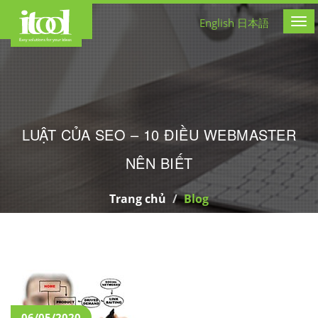
CÔNG TY THIẾT KẾ WEB
English
日本語
Tog
LUẬT CỦA SEO – 10 ĐIỀU WEBMASTER
NÊN BIẾT
Trang chủ
Blog
06/05/2020