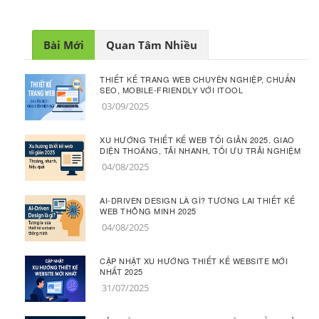
Bài Mới
Quan Tâm Nhiều
THIẾT KẾ TRANG WEB CHUYÊN NGHIỆP, CHUẨN
SEO, MOBILE-FRIENDLY VỚI ITOOL
03/09/2025
XU HƯỚNG THIẾT KẾ WEB TỐI GIẢN 2025. GIAO
DIỆN THOÁNG, TẢI NHANH, TỐI ƯU TRẢI NGHIỆM
04/08/2025
AI-DRIVEN DESIGN LÀ GÌ? TƯƠNG LAI THIẾT KẾ
WEB THÔNG MINH 2025
04/08/2025
CẬP NHẬT XU HƯỚNG THIẾT KẾ WEBSITE MỚI
NHẤT 2025
31/07/2025