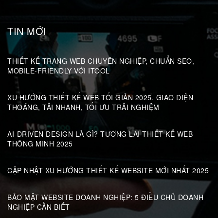
TIN MỚI
THIẾT KẾ TRANG WEB CHUYÊN NGHIỆP, CHUẨN SEO,
MOBILE-FRIENDLY VỚI ITOOL
XU HƯỚNG THIẾT KẾ WEB TỐI GIẢN 2025. GIAO DIỆN
THOÁNG, TẢI NHANH, TỐI ƯU TRẢI NGHIỆM
AI-DRIVEN DESIGN LÀ GÌ? TƯƠNG LAI THIẾT KẾ WEB
THÔNG MINH 2025
CẬP NHẬT XU HƯỚNG THIẾT KẾ WEBSITE MỚI NHẤT 2025
BẢO MẬT WEBSITE DOANH NGHIỆP: 5 ĐIỀU CHỦ DOANH
NGHIỆP CẦN BIẾT