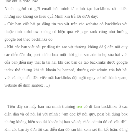
link out là dofollow.
Nhiều người có gửi email hỏi mình là mình tạo backlinks rất nhiều
nhưng sao không có hiệu quả.Mình xin trả lời dưới đây:
- Các bạn viết bài pr đăng tin rao vặt trên các website có backlinks với
thuộc tính nofollow không có hiệu quả về page rank cũng như hướng
google bot theo backlinks đó.
- Khi các bạn viết bài pr đăng tin rao vặt thường không để ý đến nội quy
các diễn đàn đó, post nhầm box một thời gian sau admin họ xóa bài viết
của bạn(điều này thật là tai hại khi các bạn đã tạo backlinks được google
index thế nhưng khi tài khoản bị banned, thường các admin xóa hết bài
viết của bạn dẫn đến việc mất backlinks đột ngột nguy cơ trở thành spam,
website dễ dính sanbox …)
- Tiện đây có mấy bạn mà mình training
seo
có đi làm backlinks ở các
diễn đàn và có nói lại với mình : “em đọc kỹ nội quy, post bài đúng box
nhưng không hiểu sao tài khoản bị ban vô cớ, chắc admin đó có vấn đề”.
Khi các bạn ấy đưa tôi các diễn đàn đó sau khi xem xét thì kết luận: đúng