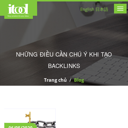
CÔNG TY THIẾT KẾ WEB
English
日本語
Tog
NHỮNG ĐIỀU CẦN CHÚ Ý KHI TẠO
BACKLINKS
Trang chủ
Blog
06/05/2020