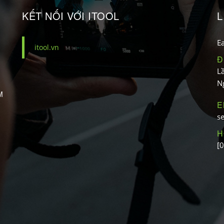
KẾT NỐI VỚI ITOOL
L
Ea
itool.vn
Đ
L
N
M
E
s
H
[