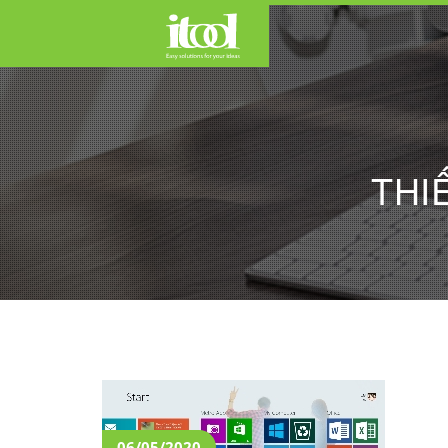
CÔNG TY THIẾT KẾ WEB
English
日本語
THI
06/05/2020