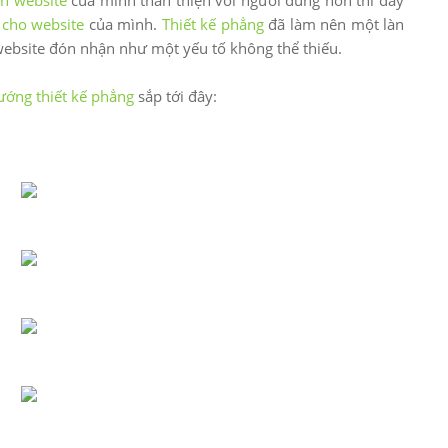
ện website
của mình thân thiện với người dùng hơn thì đây
 cho website
của mình.
Thiết kế phẳng
đã làm nên một làn
ebsite đón nhận như một yếu tố không thể thiếu.
ướng thiết kế phẳng
sắp tới đây: