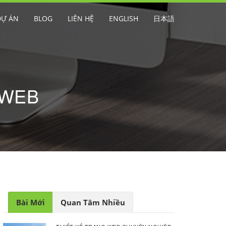
DỰ ÁN
BLOG
LIÊN HỆ
ENGLISH
日本語
 WEB
Bài Mới
Quan Tâm Nhiều