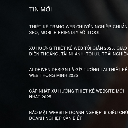
TIN MỚI
THIẾT KẾ TRANG WEB CHUYÊN NGHIỆP, CHUẨN
SEO, MOBILE-FRIENDLY VỚI ITOOL
XU HƯỚNG THIẾT KẾ WEB TỐI GIẢN 2025. GIAO
DIỆN THOÁNG, TẢI NHANH, TỐI ƯU TRẢI NGHIỆ
AI-DRIVEN DESIGN LÀ GÌ? TƯƠNG LAI THIẾT KẾ
WEB THÔNG MINH 2025
CẬP NHẬT XU HƯỚNG THIẾT KẾ WEBSITE MỚI
NHẤT 2025
BẢO MẬT WEBSITE DOANH NGHIỆP: 5 ĐIỀU CHỦ
DOANH NGHIỆP CẦN BIẾT