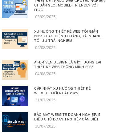
THIẾT KẾ TRANG WEB CHUYÊN NGHIỆP,
CHUẨN SEO, MOBILE-FRIENDLY VỚI
ITOOL
03/09/2025
XU HƯỚNG THIẾT KẾ WEB TỐI GIẢN
2025. GIAO DIỆN THOÁNG, TẢI NHANH,
TỐI ƯU TRẢI NGHIỆM
04/08/2025
AI-DRIVEN DESIGN LÀ GÌ? TƯƠNG LAI
THIẾT KẾ WEB THÔNG MINH 2025
04/08/2025
CẬP NHẬT XU HƯỚNG THIẾT KẾ
WEBSITE MỚI NHẤT 2025
31/07/2025
BẢO MẬT WEBSITE DOANH NGHIỆP: 5
ĐIỀU CHỦ DOANH NGHIỆP CẦN BIẾT
30/07/2025