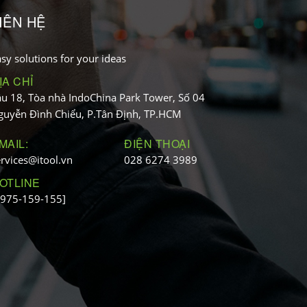
IÊN HỆ
sy solutions for your ideas
ỊA CHỈ
ầu 18, Tòa nhà IndoChina Park Tower, Số 04
guyễn Đình Chiểu, P.Tân Định, TP.HCM
MAIL:
ĐIỆN THOẠI
ervices@itool.vn
028 6274 3989
OTLINE
0975-159-155]