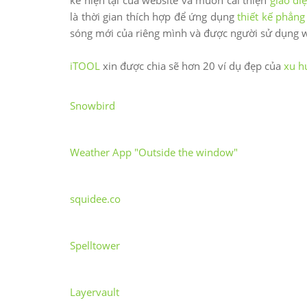
kế hiện tại của website và muốn cải thiện
giao di
là thời gian thích hợp để ứng dụng
thiết kế phẳng
sóng mới của riêng mình và được người sử dụng w
iTOOL
xin được chia sẽ hơn 20 ví dụ đẹp của
xu h
Snowbird
Weather App "Outside the window"
squidee.co
Spelltower
Layervault