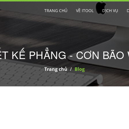
SITE TỐT NHẤT
TRANG CHỦ
VỀ ITOOL
DỊCH VỤ
ẾT KẾ PHẲNG - CƠN BÃO
Trang chủ
Blog