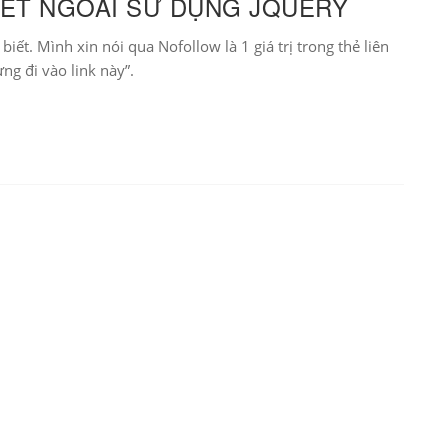
KẾT NGOÀI SỬ DỤNG JQUERY
iết. Mình xin nói qua Nofollow là 1 giá trị trong thẻ liên
ng đi vào link này”.