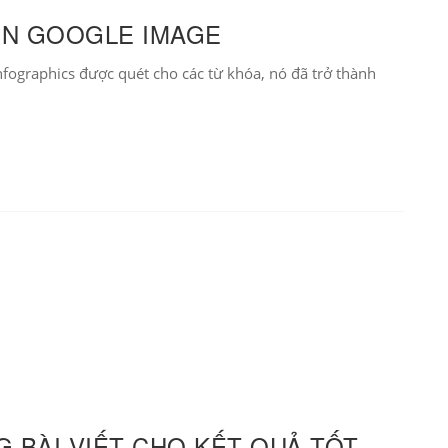
ÊN GOOGLE IMAGE
nfographics được quét cho các từ khóa, nó đã trở thành
 BÀI VIẾT CHO KẾT QUẢ TỐT