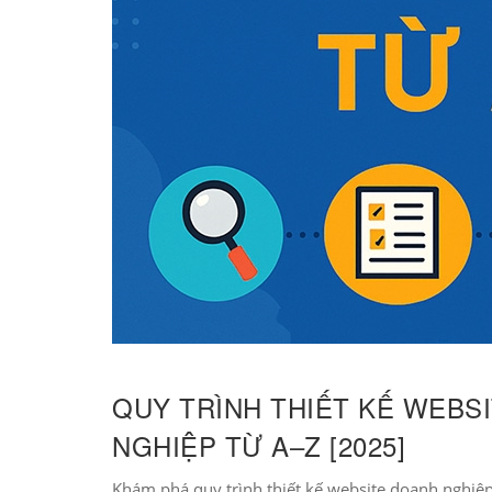
QUY TRÌNH THIẾT KẾ WEBS
NGHIỆP TỪ A–Z [2025]
Khám phá quy trình thiết kế website doanh nghiệp 