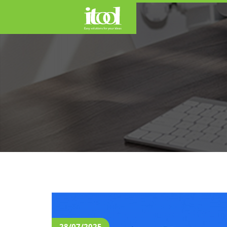
CÔNG TY THIẾT KẾ WEB
English
日本語
28/07/2025