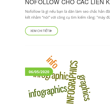
NOFOLLOW CHO CÁC LIÊN 
Nofollow là gì nếu bạn là dân làm seo chắc hẳn đã b
kết nhằm “nói” với công cụ tìm kiếm rằng: "mày đừ
XEM CHI TIẾT
06/05/2020