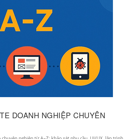
ITE DOANH NGHIỆP CHUYÊN
chuyên nghiệp từ A–Z: khảo sát nhu cầu, UI/UX, lập trình,