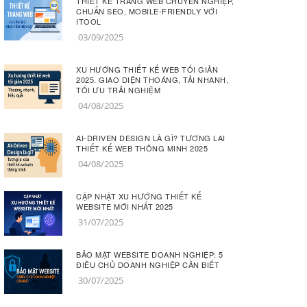
THIẾT KẾ TRANG WEB CHUYÊN NGHIỆP,
CHUẨN SEO, MOBILE-FRIENDLY VỚI
ITOOL
03/09/2025
XU HƯỚNG THIẾT KẾ WEB TỐI GIẢN
2025. GIAO DIỆN THOÁNG, TẢI NHANH,
TỐI ƯU TRẢI NGHIỆM
04/08/2025
AI-DRIVEN DESIGN LÀ GÌ? TƯƠNG LAI
THIẾT KẾ WEB THÔNG MINH 2025
04/08/2025
CẬP NHẬT XU HƯỚNG THIẾT KẾ
WEBSITE MỚI NHẤT 2025
31/07/2025
BẢO MẬT WEBSITE DOANH NGHIỆP: 5
ĐIỀU CHỦ DOANH NGHIỆP CẦN BIẾT
30/07/2025